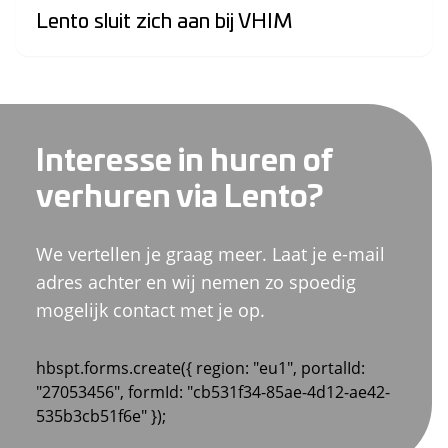
Lento sluit zich aan bij VHIM
Interesse in huren of
verhuren via Lento?
We vertellen je graag meer. Laat je e-mail
adres achter en wij nemen zo spoedig
mogelijk contact met je op.
hbspt.forms.create({ region: "eu1", portalId:
"27053456", formId: "cb531f34-85ae-4d12-ae42-
535b3cb51f6e" });