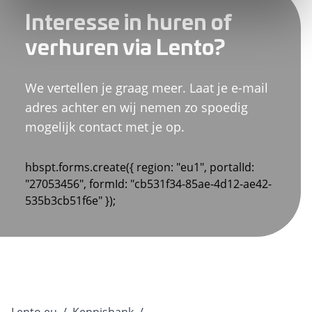
Interesse in huren of
verhuren via Lento?
We vertellen je graag meer. Laat je e-mail
adres achter en wij nemen zo spoedig
mogelijk contact met je op.
hbspt.forms.create({ region: "eu1", portalId:
"27053456", formId: "cb531f34-85ae-4d12-ae42-
535b3cb51f6e" });