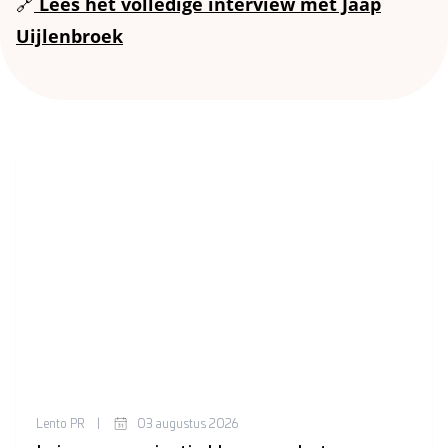
🔗
Lees het volledige interview met Jaap
Uijlenbroek
Lento PR
|
03 augustus 2026