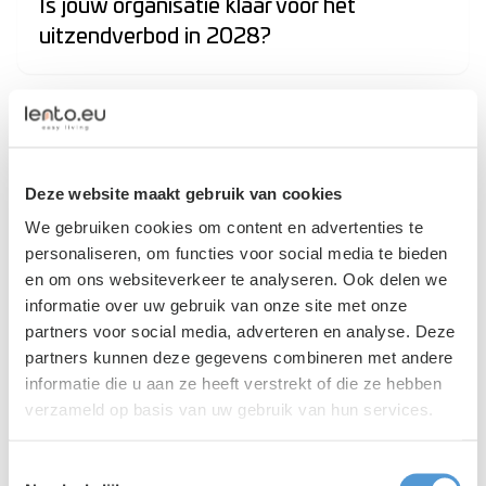
Is jouw organisatie klaar voor het
uitzendverbod in 2028?
Deze website maakt gebruik van cookies
We gebruiken cookies om content en advertenties te
personaliseren, om functies voor social media te bieden
en om ons websiteverkeer te analyseren. Ook delen we
informatie over uw gebruik van onze site met onze
partners voor social media, adverteren en analyse. Deze
partners kunnen deze gegevens combineren met andere
informatie die u aan ze heeft verstrekt of die ze hebben
Lento PR
|
01 juni 2026
verzameld op basis van uw gebruik van hun services.
Nieuwe toelatingswet maakt huisvesting
voor uitzendbureaus veel belangrijker
Toestemmingsselectie