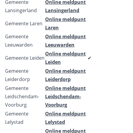
Gemeente
Online meldpunt
Lansingerland
Lansingerland
Online meldpunt
Gemeente Laren
Laren
Gemeente
Online meldpunt
Leeuwarden
Leeuwarden
Online meldpunt
Gemeente Leiden
✔
Leiden
Gemeente
Online meldpunt
Leiderdorp
Leiderdorp
Gemeente
Online meldpunt
Leidschendam-
Leidschendam-
Voorburg
Voorburg
Gemeente
Online meldpunt
Lelystad
Lelystad
Online meldpunt