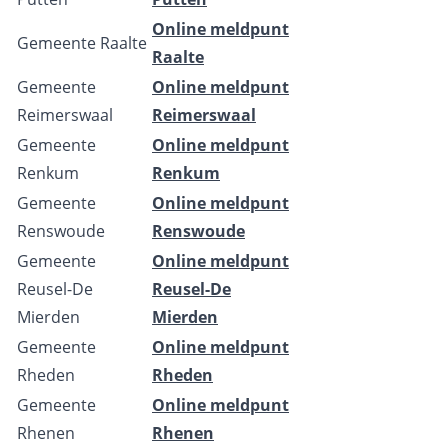
Online meldpunt
Gemeente Raalte
Raalte
Gemeente
Online meldpunt
Reimerswaal
Reimerswaal
Gemeente
Online meldpunt
Renkum
Renkum
Gemeente
Online meldpunt
Renswoude
Renswoude
Gemeente
Online meldpunt
Reusel-De
Reusel-De
Mierden
Mierden
Gemeente
Online meldpunt
Rheden
Rheden
Gemeente
Online meldpunt
Rhenen
Rhenen