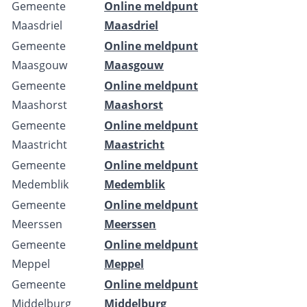
Gemeente
Online meldpunt
Maasdriel
Maasdriel
Gemeente
Online meldpunt
Maasgouw
Maasgouw
Gemeente
Online meldpunt
Maashorst
Maashorst
Gemeente
Online meldpunt
Maastricht
Maastricht
Gemeente
Online meldpunt
Medemblik
Medemblik
Gemeente
Online meldpunt
Meerssen
Meerssen
Gemeente
Online meldpunt
Meppel
Meppel
Gemeente
Online meldpunt
Middelburg
Middelburg