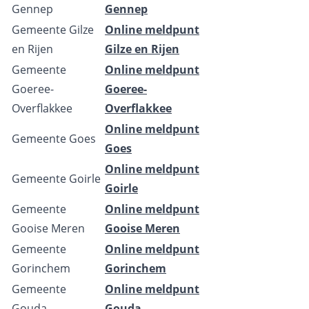
Gennep
Gennep
Gemeente Gilze
Online meldpunt
en Rijen
Gilze en Rijen
Gemeente
Online meldpunt
Goeree-
Goeree-
Overflakkee
Overflakkee
Online meldpunt
Gemeente Goes
Goes
Online meldpunt
Gemeente Goirle
Goirle
Gemeente
Online meldpunt
Gooise Meren
Gooise Meren
Gemeente
Online meldpunt
Gorinchem
Gorinchem
Gemeente
Online meldpunt
Gouda
Gouda