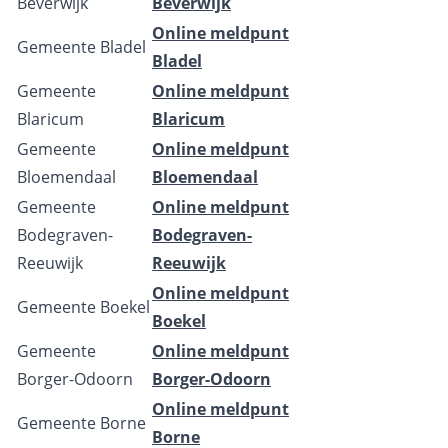
Beverwijk
Beverwijk
Online meldpunt
Gemeente Bladel
Bladel
Gemeente
Online meldpunt
Blaricum
Blaricum
Gemeente
Online meldpunt
Bloemendaal
Bloemendaal
Gemeente
Online meldpunt
Bodegraven-
Bodegraven-
Reeuwijk
Reeuwijk
Online meldpunt
Gemeente Boekel
Boekel
Gemeente
Online meldpunt
Borger-Odoorn
Borger-Odoorn
Online meldpunt
Gemeente Borne
Borne