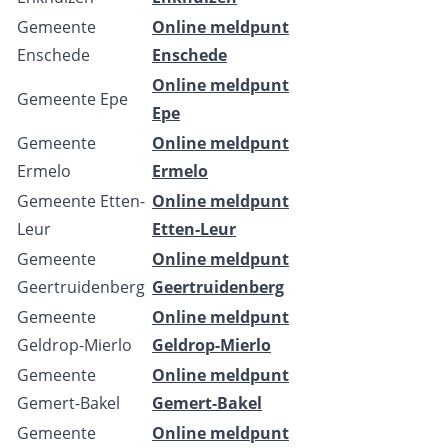
Gemeente
Online meldpunt
Enschede
Enschede
Online meldpunt
Gemeente Epe
Epe
Gemeente
Online meldpunt
Ermelo
Ermelo
Gemeente Etten-
Online meldpunt
Leur
Etten-Leur
Gemeente
Online meldpunt
Geertruidenberg
Geertruidenberg
Gemeente
Online meldpunt
Geldrop-Mierlo
Geldrop-Mierlo
Gemeente
Online meldpunt
Gemert-Bakel
Gemert-Bakel
Gemeente
Online meldpunt