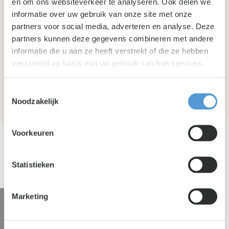
en om ons websiteverkeer te analyseren. Ook delen we
Naaldwijk
informatie over uw gebruik van onze site met onze
partners voor social media, adverteren en analyse. Deze
Rotterdam
partners kunnen deze gegevens combineren met andere
informatie die u aan ze heeft verstrekt of die ze hebben
Waddinxveen
verzameld op basis van uw gebruik van hun services.
Zoetermeer
Toestemmingsselectie
Noodzakelijk
s-Gravenzande
Voorkeuren
Statistieken
Marketing
Geen woonruimte