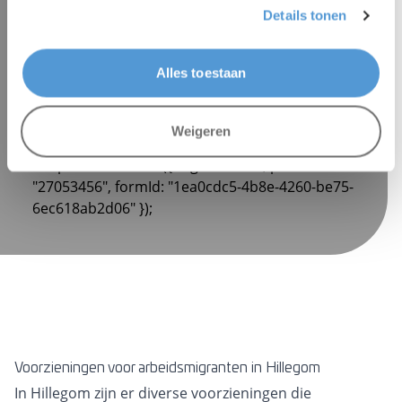
gevonden?
Details tonen
We zoeken graag met je mee. Laat je e-mail
Alles toestaan
adres achter en wij nemen zo spoedig
mogelijk contact met je op.
Weigeren
hbspt.forms.create({ region: "eu1", portalId:
"27053456", formId: "1ea0cdc5-4b8e-4260-be75-
6ec618ab2d06" });
Voorzieningen voor arbeidsmigranten in Hillegom
In Hillegom zijn er diverse voorzieningen die