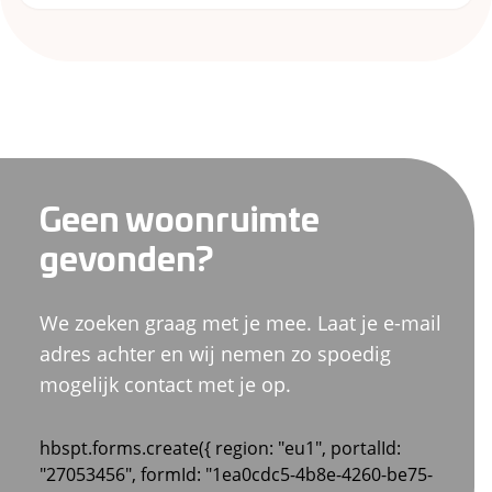
Geen woonruimte
gevonden?
We zoeken graag met je mee. Laat je e-mail
adres achter en wij nemen zo spoedig
mogelijk contact met je op.
hbspt.forms.create({ region: "eu1", portalId:
"27053456", formId: "1ea0cdc5-4b8e-4260-be75-