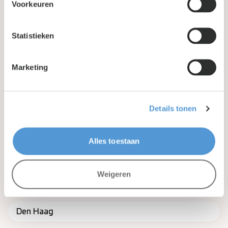
Voorkeuren
Statistieken
Marketing
Bleskensgraaf, Nederland
Details tonen
320
m2
8
personen
6
kamers
Alles toestaan
In de buurt van Capelle aan den
Weigeren
IJssel
Den Haag