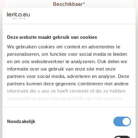
Beschikbaar*
Deze website maakt gebruik van cookies
We gebruiken cookies om content en advertenties te
personaliseren, om functies voor social media te bieden
en om ons websiteverkeer te analyseren. Ook delen we
informatie over uw gebruik van onze site met onze
partners voor social media, adverteren en analyse. Deze
partners kunnen deze gegevens combineren met andere
Rotterdam, Nederland
informatie die u aan ze heeft verstrekt of die ze hebben
75
m2
5
personen
1
kamers
verzameld op basis van uw gebruik van hun services.
Toestemmingsselectie
Gereserveerd
Noodzakelijk