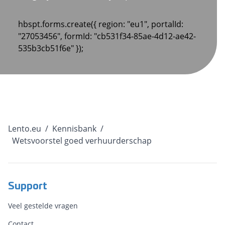
hbspt.forms.create({ region: "eu1", portalId:
"27053456", formId: "cb531f34-85ae-4d12-ae42-
535b3cb51f6e" });
Lento.eu
/
Kennisbank
/
Wetsvoorstel goed verhuurderschap
Support
Veel gestelde vragen
Contact