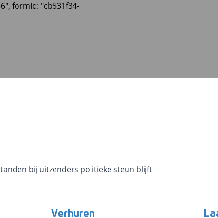
56", formId: "cb531f34-
tanden bij uitzenders politieke steun blijft
Verhuren
La