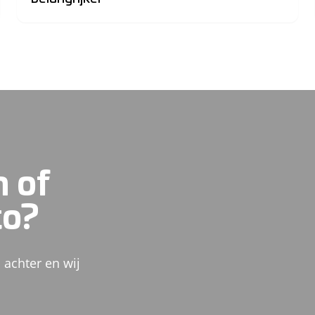
n of
to?
 achter en wij