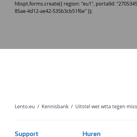
hbspt.forms.create({ region: "eu1", portalId: "270534
85ae-4d12-ae42-535b3cb51f6e" });
Lento.eu
/
Kennisbank
/
Uitstel wet wtta tegen miss
Support
Huren