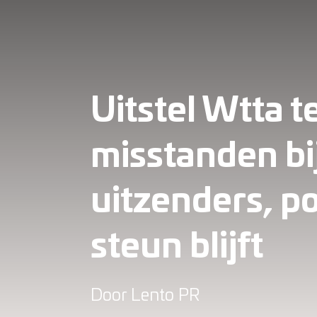
Uitstel Wtta 
misstanden bi
uitzenders, po
steun blijft
Door
Lento PR