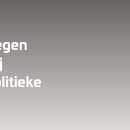
tegen
j
litieke