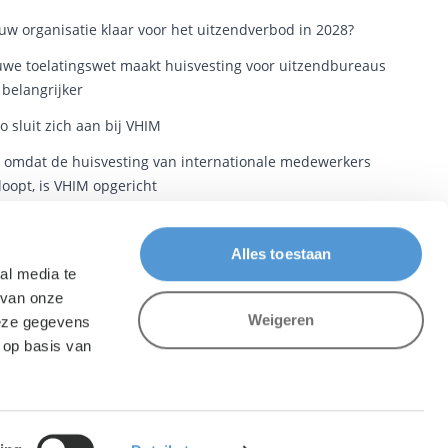
ouw organisatie klaar voor het uitzendverbod in 2028?
we toelatingswet maakt huisvesting voor uitzendbureaus
 belangrijker
o sluit zich aan bij VHIM
t omdat de huisvesting van internationale medewerkers
loopt, is VHIM opgericht
eidsmigranten hebben nu een plek in de wet. Nu nog een
 in het woonbeleid
Alles toestaan
al media te
 van onze
Weigeren
deze gegevens
 op basis van