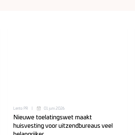
Lento PR
|
01 juni 2026
Nieuwe toelatingswet maakt
huisvesting voor uitzendbureaus veel
belangrijker