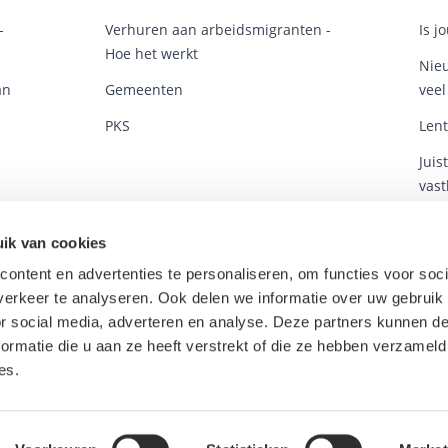
-
Verhuren aan arbeidsmigranten -
Is j
Hoe het werkt
Nieu
an
Gemeenten
veel
PKS
Lent
Juis
vast
Arb
ik van cookies
plek
ontent en advertenties te personaliseren, om functies voor soci
erkeer te analyseren. Ook delen we informatie over uw gebruik
or social media, adverteren en analyse. Deze partners kunnen 
ormatie die u aan ze heeft verstrekt of die ze hebben verzameld
es.
Privacyverklaring
Cookieverklaring
Cookie-instellingen