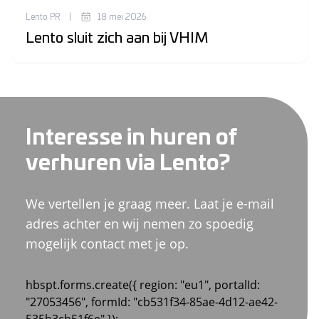
Lento PR
|
18 mei 2026
Lento sluit zich aan bij VHIM
Interesse in huren of
verhuren via Lento?
We vertellen je graag meer. Laat je e-mail
adres achter en wij nemen zo spoedig
mogelijk contact met je op.
hbspt.forms.create({ region: "eu1", portalId:
"27053456", formId: "cb531f34-85ae-4d12-ae42-