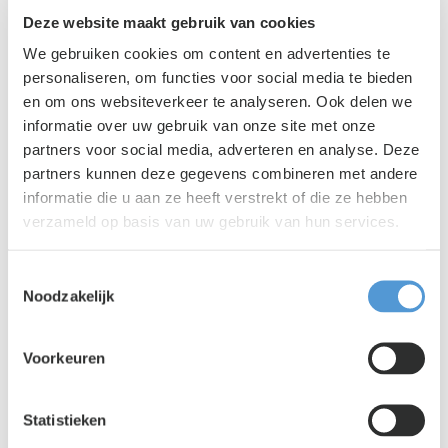
Deze website maakt gebruik van cookies
We gebruiken cookies om content en advertenties te
personaliseren, om functies voor social media te bieden
en om ons websiteverkeer te analyseren. Ook delen we
informatie over uw gebruik van onze site met onze
Lento PR
|
03 augustus 2026
partners voor social media, adverteren en analyse. Deze
Is jouw organisatie klaar voor het
partners kunnen deze gegevens combineren met andere
uitzendverbod in 2028?
informatie die u aan ze heeft verstrekt of die ze hebben
verzameld op basis van uw gebruik van hun services.
Toestemmingsselectie
Noodzakelijk
Voorkeuren
Statistieken