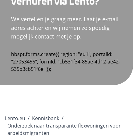
verhuren via Lento?
We vertellen je graag meer. Laat je e-mail
adres achter en wij nemen zo spoedig
mogelijk contact met je op.
hbspt.forms.create({ region: "eu1", portalId:
"27053456", formId: "cb531f34-85ae-4d12-ae42-
535b3cb51f6e" });
Lento.eu
/
Kennisbank
/
Onderzoek naar transparante flexwoningen voor
arbeidsmigranten