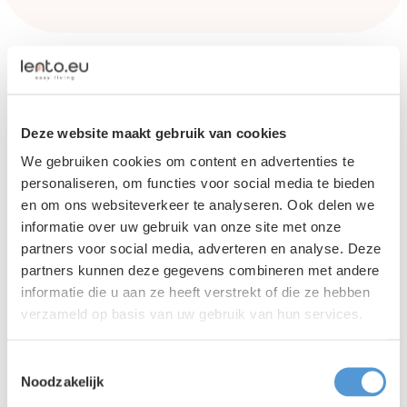
Deze website maakt gebruik van cookies
We gebruiken cookies om content en advertenties te
personaliseren, om functies voor social media te bieden
en om ons websiteverkeer te analyseren. Ook delen we
informatie over uw gebruik van onze site met onze
partners voor social media, adverteren en analyse. Deze
partners kunnen deze gegevens combineren met andere
informatie die u aan ze heeft verstrekt of die ze hebben
verzameld op basis van uw gebruik van hun services.
Lento PR
|
03 augustus 2026
Is jouw organisatie klaar voor het
Toestemmingsselectie
uitzendverbod in 2028?
Noodzakelijk