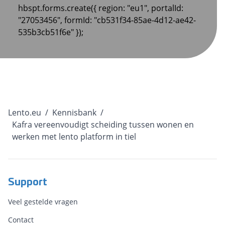
hbspt.forms.create({ region: "eu1", portalId:
"27053456", formId: "cb531f34-85ae-4d12-ae42-
535b3cb51f6e" });
Lento.eu
/
Kennisbank
/
Kafra vereenvoudigt scheiding tussen wonen en
werken met lento platform in tiel
Support
Veel gestelde vragen
Contact