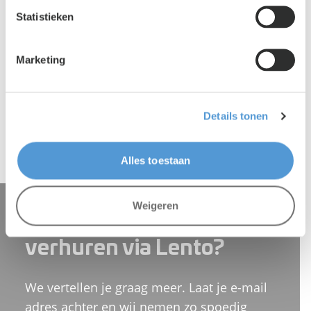
Statistieken
Marketing
Lento PR
|
18 mei 2026
Details tonen
Lento sluit zich aan bij VHIM
Alles toestaan
Weigeren
Interesse in huren of
verhuren via Lento?
We vertellen je graag meer. Laat je e-mail
adres achter en wij nemen zo spoedig