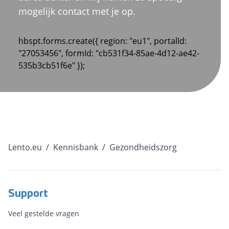
mogelijk contact met je op.
hbspt.forms.create({ region: "eu1", portalId:
"27053456", formId: "cb531f34-85ae-4d12-ae42-
535b3cb51f6e" });
Lento.eu
/
Kennisbank
/
Gezondheidszorg
Support
Veel gestelde vragen