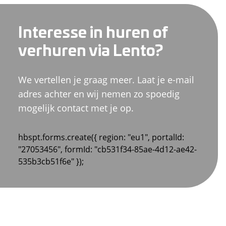
Interesse in huren of
verhuren via Lento?
We vertellen je graag meer. Laat je e-mail
adres achter en wij nemen zo spoedig
mogelijk contact met je op.
hbspt.forms.create({ region: "eu1", portalId:
"27053456", formId: "cb531f34-85ae-4d12-ae42-
535b3cb51f6e" });