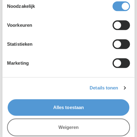
Lento PR
|
03 augustus 2026
Noodzakelijk
Is jouw organisatie klaar voor het
uitzendverbod in 2028?
Voorkeuren
Statistieken
Marketing
Details tonen
Alles toestaan
Lento PR
|
01 juni 2026
Weigeren
Nieuwe toelatingswet maakt huisvesting