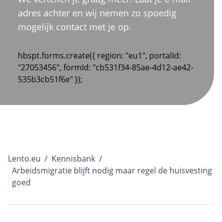
adres achter en wij nemen zo spoedig
mogelijk contact met je op.
hbspt.forms.create({ region: "eu1", portalId:
"27053456", formId: "cb531f34-85ae-4d12-ae42-
535b3cb51f6e" });
Lento.eu
/
Kennisbank
/
Arbeidsmigratie blijft nodig maar regel de huisvesting
goed