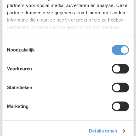
partners voor social media, adverteren en analyse. Deze
partners kunnen deze gegevens combineren met andere
informatie die u aan ze heeft verstrekt of die ze hebben
verzameld op basis van uw gebruik van hun services.
Toestemmingsselectie
Noodzakelijk
Voorkeuren
Statistieken
Lento PR
|
03 augustus 2026
Is jouw organisatie klaar voor het
Marketing
uitzendverbod in 2028?
Details tonen