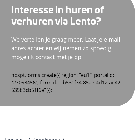
Interesse in huren of
verhuren via Lento?
We vertellen je graag meer. Laat je e-mail
adres achter en wij nemen zo spoedig
mogelijk contact met je op.
hbspt.forms.create({ region: "eu1", portalId:
"27053456", formId: "cb531f34-85ae-4d12-ae42-
535b3cb51f6e" });