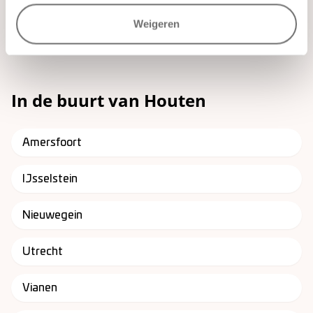
Waalwijk, Nederland
Weigeren
7042
m2
98
personen
49
kamers
In de buurt van Houten
Amersfoort
IJsselstein
Nieuwegein
Utrecht
Vianen