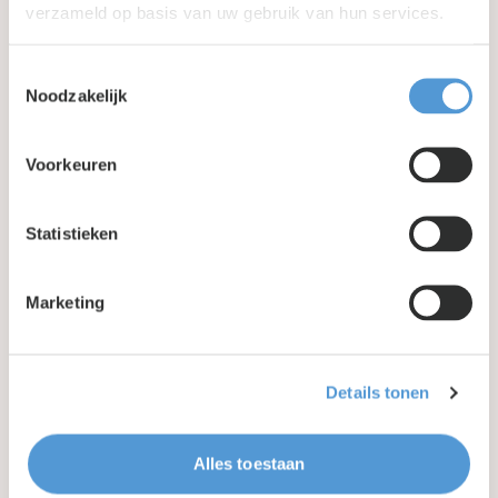
verzameld op basis van uw gebruik van hun services.
Toestemmingsselectie
Noodzakelijk
's-Hertogenbosch, Nederland
120
m2
6
personen
6
kamers
Voorkeuren
Beschikbaar*
Statistieken
Marketing
Details tonen
Alles toestaan