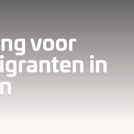
ing voor
igranten in
en