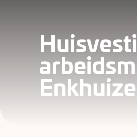
Huisvest
arbeidsm
Enkhuiz