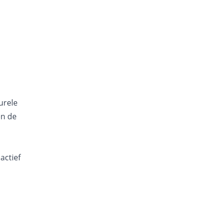
urele
en de
actief