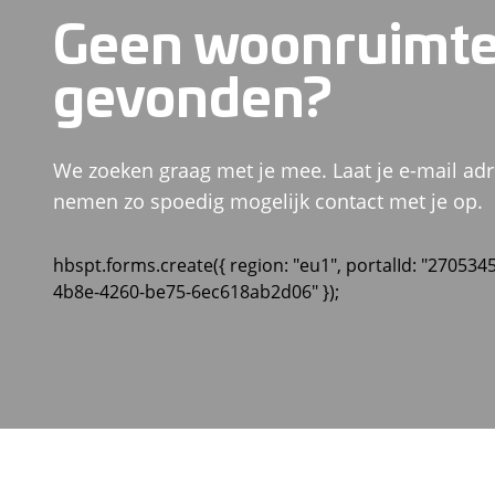
Geen woonruimt
gevonden?
We zoeken graag met je mee. Laat je e-mail adr
nemen zo spoedig mogelijk contact met je op.
hbspt.forms.create({ region: "eu1", portalId: "270534
4b8e-4260-be75-6ec618ab2d06" });