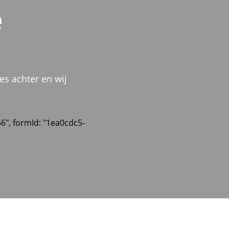
e
es achter en wij
56", formId: "1ea0cdc5-