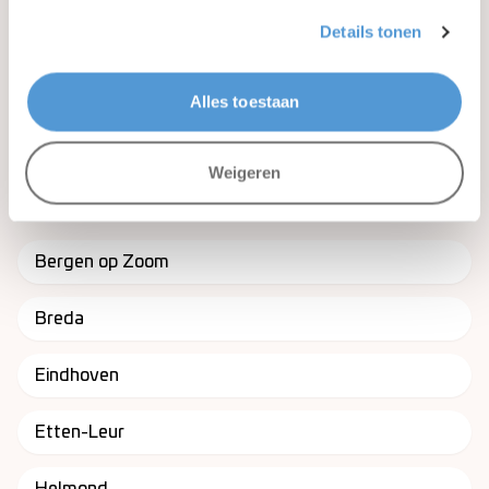
Details tonen
Son, Nederland
212
m2
10
personen
5
kamers
Alles toestaan
Weigeren
In de buurt van Den Bosch
Bergen op Zoom
Breda
Eindhoven
Etten-Leur