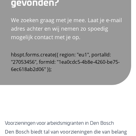
gevonden?
We zoeken graag met je mee. Laat je e-mail
adres achter en wij nemen zo spoedig
mogelijk contact met je op.
hbspt.forms.create({ region: "eu1", portalId:
"27053456", formId: "1ea0cdc5-4b8e-4260-be75-
6ec618ab2d06" });
Voorzieningen voor arbeidsmigranten in Den Bosch
Den Bosch biedt tal van voorzieningen die van belang