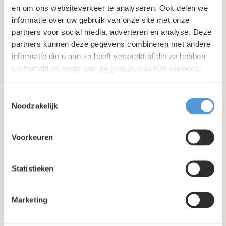
en om ons websiteverkeer te analyseren. Ook delen we
informatie over uw gebruik van onze site met onze
partners voor social media, adverteren en analyse. Deze
partners kunnen deze gegevens combineren met andere
informatie die u aan ze heeft verstrekt of die ze hebben
Tilburg, Nederland
verzameld op basis van uw gebruik van hun services.
125
m2
6
personen
6
kamers
Toestemmingsselectie
Noodzakelijk
Beschikbaar*
Voorkeuren
Statistieken
Marketing