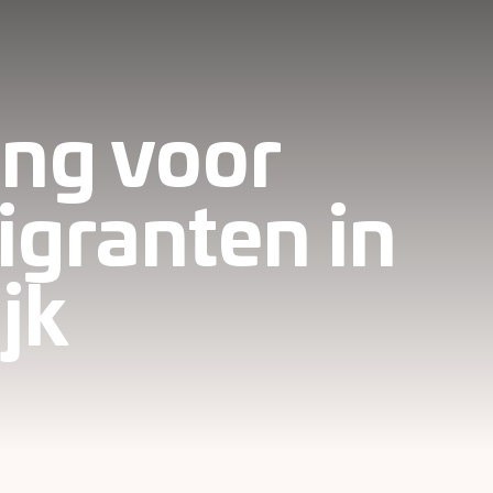
ing voor
igranten in
jk