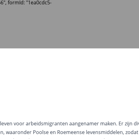
56", formId: "1ea0cdc5-
t leven voor arbeidsmigranten aangenamer maken. Er zijn di
en, waaronder Poolse en Roemeense levensmiddelen, zodat