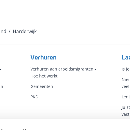
and
/
Harderwijk
Verhuren
La
-
Verhuren aan arbeidsmigranten -
Is j
Hoe het werkt
Nieu
an
Gemeenten
veel
PKS
Lent
Juis
vast
Arb