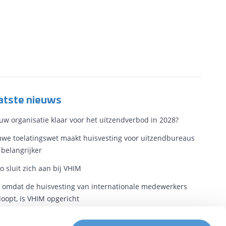
atste nieuws
ouw organisatie klaar voor het uitzendverbod in 2028?
we toelatingswet maakt huisvesting voor uitzendbureaus
 belangrijker
o sluit zich aan bij VHIM
t omdat de huisvesting van internationale medewerkers
loopt, is VHIM opgericht
eidsmigranten hebben nu een plek in de wet. Nu nog een