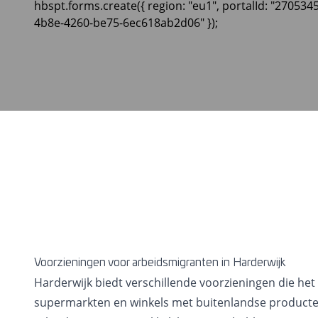
hbspt.forms.create({ region: "eu1", portalId: "270534
4b8e-4260-be75-6ec618ab2d06" });
Voorzieningen voor arbeidsmigranten in Harderwijk
Harderwijk biedt verschillende voorzieningen die he
supermarkten en winkels met buitenlandse product