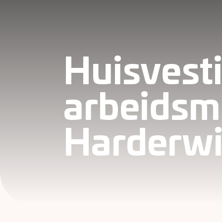
Huisvest
arbeidsm
Harderwi