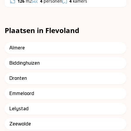
126
m2
4
personen
4
kamers
Plaatsen in Flevoland
Almere
Biddinghuizen
Dronten
Emmeloord
Lelystad
Zeewolde