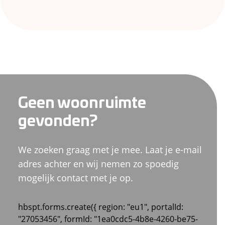
Geen woonruimte
gevonden?
We zoeken graag met je mee. Laat je e-mail
adres achter en wij nemen zo spoedig
mogelijk contact met je op.
hbspt.forms.create({ region: "eu1", portalId:
"27053456", formId: "1ea0cdc5-4b8e-4260-be75-