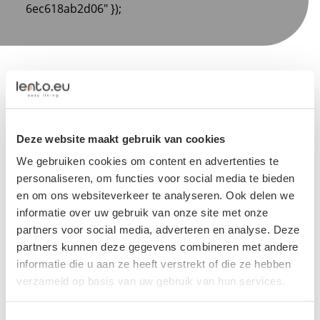
6ec618ab2d06" });
Wonen en werken
Deze website maakt gebruik van cookies
Het huren van woonruimte voor arbeidsmigranten is
We gebruiken cookies om content en advertenties te
in Flevoland gemakkelijker dan in vele andere
personaliseren, om functies voor social media te bieden
provincies, dankzij een breed scala aan opties en
en om ons websiteverkeer te analyseren. Ook delen we
informatie over uw gebruik van onze site met onze
betaalbare prijzen. Of u nu op zoek bent naar een
partners voor social media, adverteren en analyse. Deze
tijdelijke woning om te huren als arbeidsmigrant, of
partners kunnen deze gegevens combineren met andere
naar een langdurige verblijfplaats, Flevoland biedt
informatie die u aan ze heeft verstrekt of die ze hebben
verschillende mogelijkheden die passen bij uw
verzameld op basis van uw gebruik van hun services.
behoeften en budget.
Flevoland begrijpt de waarde van het scheiden van
Toestemmingsselectie