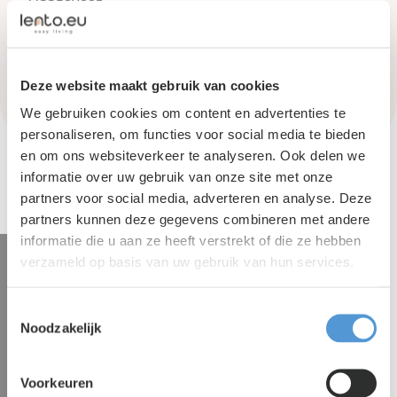
Hoogeveen
Klazienaveen
Deze website maakt gebruik van cookies
Nieuw-Amsterdam
We gebruiken cookies om content en advertenties te
personaliseren, om functies voor social media te bieden
en om ons websiteverkeer te analyseren. Ook delen we
informatie over uw gebruik van onze site met onze
partners voor social media, adverteren en analyse. Deze
partners kunnen deze gegevens combineren met andere
informatie die u aan ze heeft verstrekt of die ze hebben
verzameld op basis van uw gebruik van hun services.
Geen woonruimte
Toestemmingsselectie
gevonden?
Noodzakelijk
We zoeken graag met je mee. Laat je e-mail
Voorkeuren
adres achter en wij nemen zo spoedig