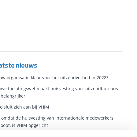
atste nieuws
ouw organisatie klaar voor het uitzendverbod in 2028?
we toelatingswet maakt huisvesting voor uitzendbureaus
 belangrijker
o sluit zich aan bij VHIM
t omdat de huisvesting van internationale medewerkers
loopt, is VHIM opgericht
eidsmigranten hebben nu een plek in de wet. Nu nog een