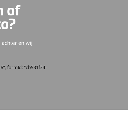
n of
to?
 achter en wij
56", formId: "cb531f34-