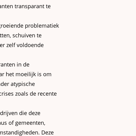
nten transparant te
 groeiende problematiek
ten, schuiven te
er zelf voldoende
ranten in de
r het moeilijk is om
nder atypische
crises zoals de recente
drijven die deze
eaus of gemeenten,
fomstandigheden. Deze