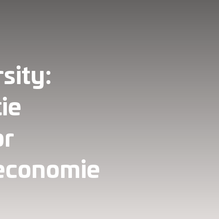
sity:
ie
or
economie