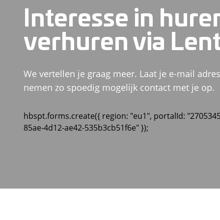
Interesse in hure
verhuren via Len
We vertellen je graag meer. Laat je e-mail adres
nemen zo spoedig mogelijk contact met je op.
hbspt.forms.create({ region: "eu1", portalId: "270534
85ae-4d12-ae42-535b3cb51f6e" });