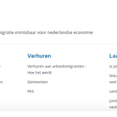
smigratie onmisbaar voor nederlandse economie
Verhuren
La
-
Verhuren aan arbeidsmigranten -
Is j
Hoe het werkt
Nieu
an
Gemeenten
veel
PKS
Lent
Juis
vast
Arb