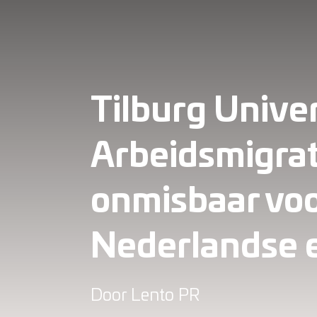
Tilburg Univer
Arbeidsmigrat
onmisbaar vo
Nederlandse 
Door
Lento PR