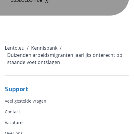
535b3cb51f6e" });
Lento.eu
/
Kennisbank
/
Duizenden arbeidsmigranten jaarlijks onterecht op
staande voet ontslagen
Support
Veel gestelde vragen
Contact
Vacatures
Over ons