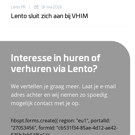
Lento PR
|
18 mei 2026
Lento sluit zich aan bij VHIM
Interesse in huren of
verhuren via Lento?
We vertellen je graag meer. Laat je e-mail
adres achter en wij nemen zo spoedig
mogelijk contact met je op.
hbspt.forms.create({ region: "eu1", portalId:
"27053456", formId: "cb531f34-85ae-4d12-ae42-