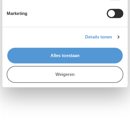
Marketing
Lento PR
|
01 juni 2026
Nieuwe toelatingswet maakt huisvesting
Details tonen
voor uitzendbureaus veel belangrijker
Alles toestaan
Weigeren