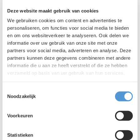
Deze website maakt gebruik van cookies
We gebruiken cookies om content en advertenties te
personaliseren, om functies voor social media te bieden
en om ons websiteverkeer te analyseren. Ook delen we
informatie over uw gebruik van onze site met onze
Lento PR
|
03 augustus 2026
partners voor social media, adverteren en analyse. Deze
Is jouw organisatie klaar voor het
partners kunnen deze gegevens combineren met andere
uitzendverbod in 2028?
informatie die u aan ze heeft verstrekt of die ze hebben
verzameld op basis van uw gebruik van hun services.
Toestemmingsselectie
Noodzakelijk
Voorkeuren
Statistieken