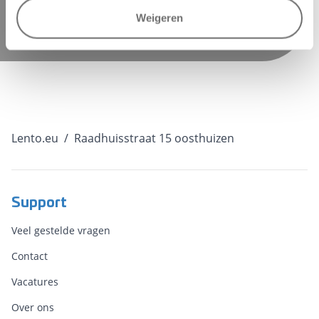
"27053456", formId: "2b5f45e3-2cff-474b-bcde-
Weigeren
cb74beff3fdd" });
Lento.eu
/
Raadhuisstraat 15 oosthuizen
Support
Veel gestelde vragen
Contact
Vacatures
Over ons