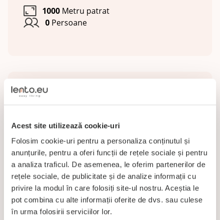
1000
Metru patrat
0
Persoane
Facilităţi
Dotări complexe
Acest site utilizează cookie-uri
Communal washing and drying
Folosim cookie-uri pentru a personaliza conținutul și
machines
anunțurile, pentru a oferi funcții de rețele sociale și pentru
a analiza traficul. De asemenea, le oferim partenerilor de
On-site parking facilities
rețele sociale, de publicitate și de analize informații cu
Wi-Fi
privire la modul în care folosiți site-ul nostru. Aceștia le
pot combina cu alte informații oferite de dvs. sau culese
în urma folosirii serviciilor lor.