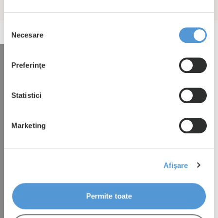
Selecția
Necesare
consimțământului
Preferinţe
Interesat în închirierea
acestei proprietați?
Statistici
Suntem bucuroși să vă spunem mai multe.
Marketing
Vă rugăm să trimiteți datele dumneavoastră
și vă vom contacta în cel mai scurt timp
posibil.
Afişare
hbspt.forms.create({ region: "eu1", portalId:
Permite toate
"27053456", formId: "2523e4b1-32eb-4b7b-9c3c-
d816a538dd8c" });